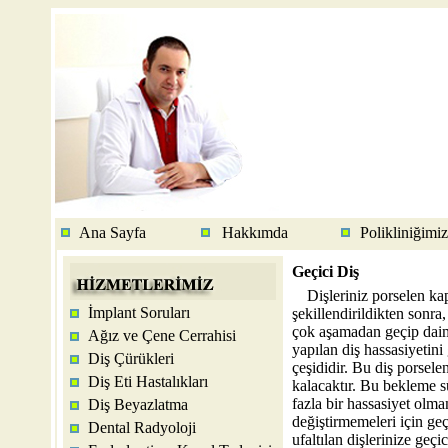
Ana Sayfa
Hakkımda
Polikliniğimiz
Geçici Diş
Dişleriniz porselen ka
İmplant Soruları
şekillendirildikten sonra
çok aşamadan geçip daim
Ağız ve Çene Cerrahisi
yapılan diş hassasiyetini
Diş Çürükleri
çeşididir. Bu diş porsele
Diş Eti Hastalıkları
kalacaktır. Bu bekleme sü
fazla bir hassasiyet olma
Diş Beyazlatma
değiştirmemeleri için ge
Dental Radyoloji
ufaltılan dişlerinize geçici